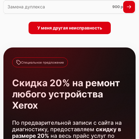
Замена дуплекса
900 р
Замена вала
1500 р
У меня другая неисправность
Замена каретки
800 р
Ремонт автоподатчика
1700 р
Замена абсорбера
900 р
Специальное предложение
Замена лазера
1200 р
Скидка 20% на ремонт
Замена блока питания
1000 р
любого устройства
Чистка блока проявки
1700 р
Xerox
По предварительной записи с сайта на
диагностику, предоставляем
скидку в
размере 20%
на весь прайс услуг по