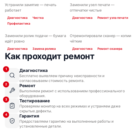
Устранили замятие — печать
Заменили узел печати —
ДО
ПОСЛЕ
ДО
ПОСЛЕ
работает
отпечатки чистые
Диагностика
Чистка
Диагностика
Ремонт узла печати
Профилактика
Заменили ролик подачи — бумага
Отремонтировали сканер — копии
ДО
ПОСЛЕ
ДО
ПОСЛЕ
идёт ровно
чёткие
Диагностика
Замена ролика
Диагностика
Ремонт сканера
Как проходит ремонт
1
Диагностика
Бесплатно выявляем причину неисправности и
согласовываем стоимость ремонта.
2
Ремонт
Выполняем ремонт с использованием профессионального
оборудования.
3
Тестирование
Проверяем монитор на всех режимах и устраняем даже
скрытые дефекты.
4
Гарантия
Предоставляем гарантию на выполненные работы и
установленные детали.